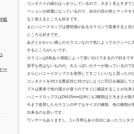
コンタクトの縁がはっきりしているので、大きく見えすぎて
ーションが綺麗になっているので、自分の目の色とマッチす
なく使えるところも好きです。
付低
またハニードロップは透明感があるカラコンで装着すると目
ところも好きです。
あざとかわいい感じのカラコンなので色によってセクシーに
するところがいいです。
つ
カラコンは6色あり場面によって使い分けできるので好きで
派手な色はないものの、大人っぽいカラーが揃っているので
ケー
さらにハニードロップスを使用してすごくいいなと思ったの
コンタクトを付ける際反対に付けないように凹凸を確認して
プスは裏表で色の濃さが違うのですぐに確認することが出来
ハニードロップスはDIA15mm以外にも3種類ほど大きさが
今まで使用したカラコンの中でもサイズの種類、色の種類が
出来るのも良いです。
ワンデーもありますし、1ヶ月用もあり自分にあったコンタ